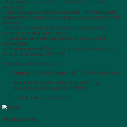
sabor y evita el sabor a quemado (frente a los postes
metálicos).
✔
Tamaños de los orificios de aceite
-
4×1,8 mm (para
aceites más finos) o 4×2,0 mm (para concentrados más
gruesos)
.
✔
Diseño resistente a las fugas
- La ingeniería de
precisión minimiza los residuos.
✔
Opciones de doble capacidad
-
0,5 ml o 1,0 ml
(recargable)
.
✔
Rosca universal 510
- Se adapta a la mayoría de las
baterías para vapear CBD/THC.
Especificaciones técnicas:
Material
: Cerámica (poste) + PCTG/Vidrio (depósito).
Agujeros de aceite
: 4×1,8 mm o 4×2,0 mm
(personalizable para pedidos OEM).
Tipo de hilo
: Estándar 510.
Valoraciones