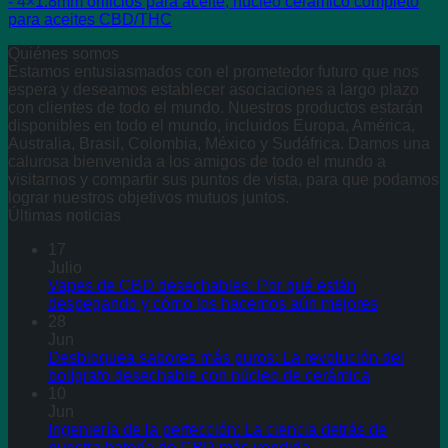
- 4×1.8mm orificios para aceite, núcleo cerámico completo
para aceites CBD/THC
Quiénes somos
Estamos entusiasmados con el prometedor futuro que nos
espera y deseamos establecer asociaciones a largo plazo
con clientes de todo el mundo. Nuestros productos estarán
disponibles en todo el mundo, incluidos Europa, América,
Australia, Brasil, Colombia, México y Sudáfrica. Damos una
calurosa bienvenida a los amigos de todo el mundo a
visitarnos y compartir sus puntos de vista, para que podamos
lograr nuestros objetivos mutuos juntos.
Últimas noticias
17
Julio
Vapes de CBD desechables: Por qué están
despegando y cómo los hacemos aún mejores
28
Jun
Desbloquea sabores más puros: La revolución del
bolígrafo desechable con núcleo de cerámica
10
Jun
Ingeniería de la perfección: La ciencia detrás de
nuestra batería de CBD más vendida