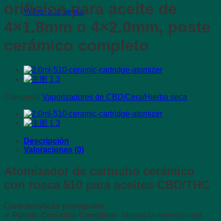
orificios para aceite de
Volver a la tienda
4×1.8mm o 4×2.0mm, poste
cerámico completo
Categoría:
Vaporizadores de CBD/Cera/Hierba seca
Descripción
Valoraciones (0)
Atomizador de cartucho cerámico
con rosca 510 para aceites CBD/THC
Características principales:
✔
Puesto Cerámico Completo
- Mejora la retención del