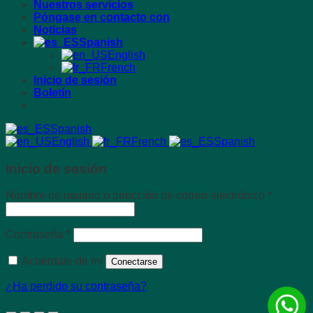
Nuestros servicios
Póngase en contacto con
Noticias
Spanish
English
French
Inicio de sesión
Boletín
Spanish
English
French
Spanish
Inicio de sesión
Requeri
Nombre de usuario o dirección de correo electrónico
*
Requerido
Contraseña
*
Acuérdate de mí
Conectarse
¿Ha perdido su contraseña?