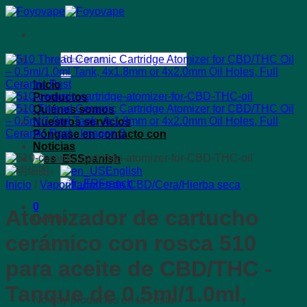
Saltar
al
contenido
Buscar:
Inicio
Productos
Quiénes somos
Nuestros servicios
Póngase en contacto con
Noticias
Spanish
English
French
Inicio
/
Vaporizadores de CBD/Cera/Hierba seca
0
Atomizador de cartucho
Carrito
cerámico con rosca 510
para aceite de CBD/THC -
Tanque de 0.5ml/1.0ml,
No hay productos en la cesta.