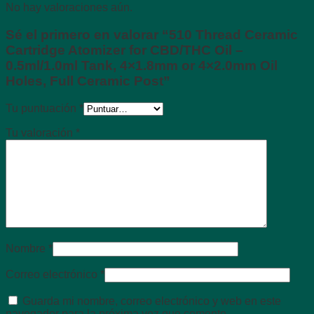
No hay valoraciones aún.
Sé el primero en valorar “510 Thread Ceramic
Cartridge Atomizer for CBD/THC Oil –
0.5ml/1.0ml Tank, 4×1.8mm or 4×2.0mm Oil
Holes, Full Ceramic Post”
Tu puntuación
*
Tu valoración
*
Nombre
*
Correo electrónico
*
Guarda mi nombre, correo electrónico y web en este
navegador para la próxima vez que comente.