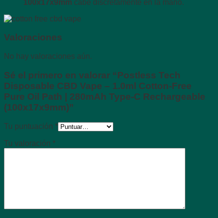
100x17x9mm
cabe discretamente en la mano.
Valoraciones
No hay valoraciones aún.
Sé el primero en valorar “Postless Tech
Disposable CBD Vape – 1.0ml Cotton-Free
Pure Oil Path | 280mAh Type-C Rechargeable
(100x17x9mm)”
Tu puntuación
*
Tu valoración
*