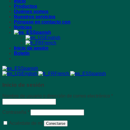
Inicio
Productos
Quiénes somos
Nuestros servicios
Póngase en contacto con
Noticias
Spanish
English
French
Inicio de sesión
Boletín
Spanish
English
French
Spanish
Inicio de sesión
Requeri
Nombre de usuario o dirección de correo electrónico
*
Requerido
Contraseña
*
Acuérdate de mí
Conectarse