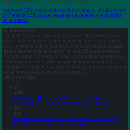
Vaporizadores de CBD/Cera/Hierba seca
Vapeador CBD desechable de doble cámara - 2 sabores en
1 | Pantalla LCD para el recuento de caladas y la duración
de la batería
Quiénes somos
Estamos entusiasmados con el prometedor futuro que nos
espera y deseamos establecer asociaciones a largo plazo
con clientes de todo el mundo. Nuestros productos estarán
disponibles en todo el mundo, incluidos Europa, América,
Australia, Brasil, Colombia, México y Sudáfrica. Damos una
calurosa bienvenida a los amigos de todo el mundo a
visitarnos y compartir sus puntos de vista, para que podamos
lograr nuestros objetivos mutuos juntos.
Últimas noticias
17
Julio
Vapes de CBD desechables: Por qué están
despegando y cómo los hacemos aún mejores
28
Jun
Desbloquea sabores más puros: La revolución del
bolígrafo desechable con núcleo de cerámica
10