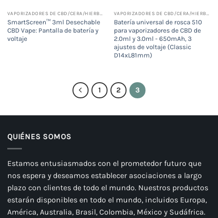
VAPORIZADORES DE CBD/CERA/HIERBA SECA
VAPORIZADORES DE CBD/CERA/HIERBA SECA
SmartScreen™ 3ml Desechable
Batería universal de rosca 510
CBD Vape: Pantalla de batería y
para vaporizadores de CBD de
voltaje
2.0ml y 3.0ml - 650mAh, 3
ajustes de voltaje (Classic
D14xL81mm)
1
2
3
QUIÉNES SOMOS
Estamos entusiasmados con el prometedor futuro que
nos espera y deseamos establecer asociaciones a largo
plazo con clientes de todo el mundo. Nuestros productos
estarán disponibles en todo el mundo, incluidos Europa,
América, Australia, Brasil, Colombia, México y Sudáfrica.