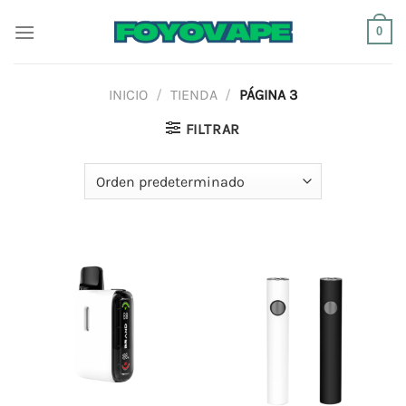
Saltar
0
al
contenido
INICIO
/
TIENDA
/
PÁGINA 3
FILTRAR